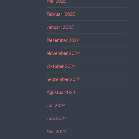
Mei 2025
Februari 2025
Januari 2025
Desember 2024
November 2024
Oktober 2024
September 2024
Agustus 2024
Juli 2024
Juni 2024
Mei 2024