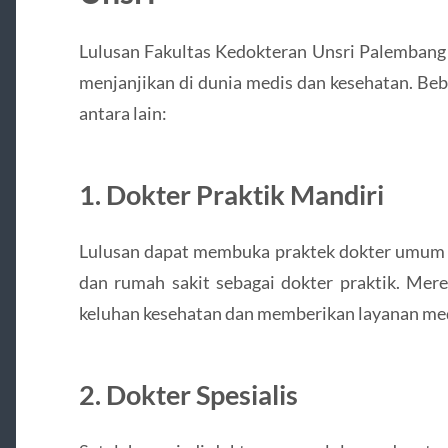
Lulusan Fakultas Kedokteran Unsri Palembang 
menjanjikan di dunia medis dan kesehatan. Bebe
antara lain:
1. Dokter Praktik Mandiri
Lulusan dapat membuka praktek dokter umum s
dan rumah sakit sebagai dokter praktik. Mer
keluhan kesehatan dan memberikan layanan medis
2. Dokter Spesialis