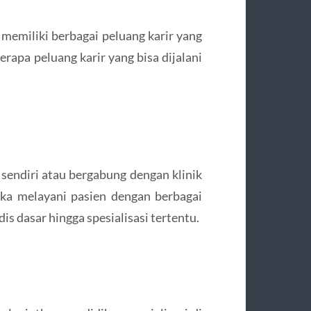
memiliki berbagai peluang karir yang
rapa peluang karir yang bisa dijalani
endiri atau bergabung dengan klinik
eka melayani pasien dengan berbagai
 dasar hingga spesialisasi tertentu.