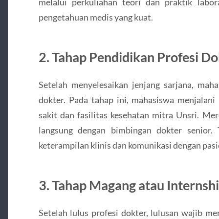
melalui perkuliahan teori dan praktik lab
pengetahuan medis yang kuat.
2. Tahap Pendidikan Profesi Do
Setelah menyelesaikan jenjang sarjana, maha
dokter. Pada tahap ini, mahasiswa menjalani 
sakit dan fasilitas kesehatan mitra Unsri. Me
langsung dengan bimbingan dokter senior.
keterampilan klinis dan komunikasi dengan pasi
3. Tahap Magang atau Internsh
Setelah lulus profesi dokter, lulusan wajib m