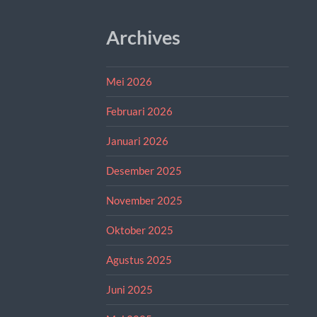
Archives
Mei 2026
Februari 2026
Januari 2026
Desember 2025
November 2025
Oktober 2025
Agustus 2025
Juni 2025