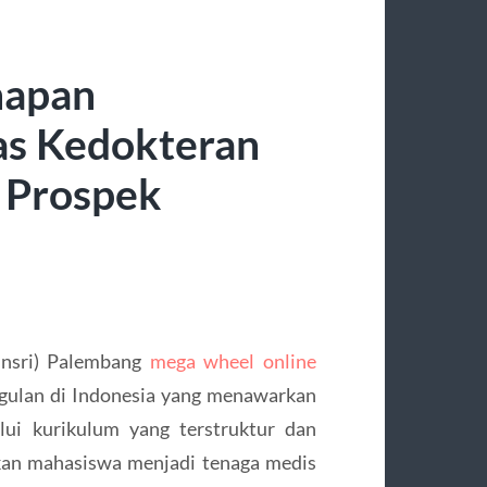
hapan
as Kedokteran
 Prospek
(Unsri) Palembang
mega wheel online
ggulan di Indonesia yang menawarkan
lui kurikulum yang terstruktur dan
pkan mahasiswa menjadi tenaga medis