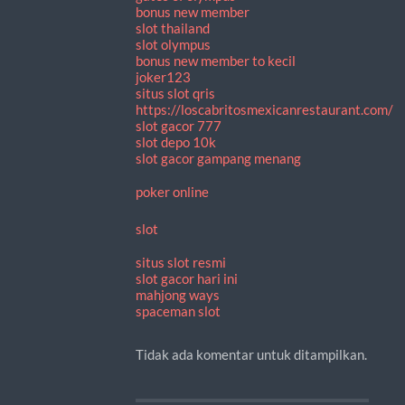
bonus new member
slot thailand
slot olympus
bonus new member to kecil
joker123
situs slot qris
https://loscabritosmexicanrestaurant.com/
slot gacor 777
slot depo 10k
slot gacor gampang menang
poker online
slot
situs slot resmi
slot gacor hari ini
mahjong ways
spaceman slot
Tidak ada komentar untuk ditampilkan.