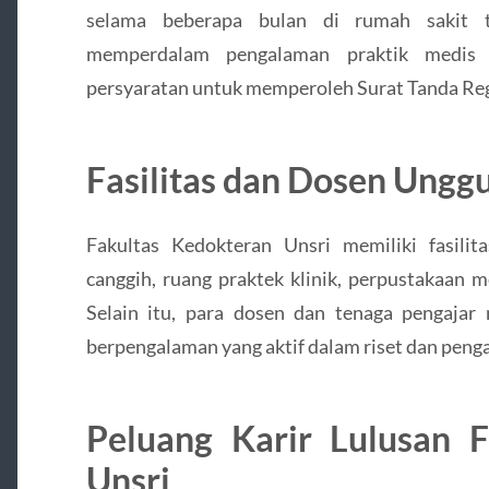
selama beberapa bulan di rumah sakit t
memperdalam pengalaman praktik medis 
persyaratan untuk memperoleh Surat Tanda Regi
Fasilitas dan Dosen Ungg
Fakultas Kedokteran Unsri memiliki fasilit
canggih, ruang praktek klinik, perpustakaan m
Selain itu, para dosen dan tenaga pengaja
berpengalaman yang aktif dalam riset dan peng
Peluang Karir Lulusan 
Unsri