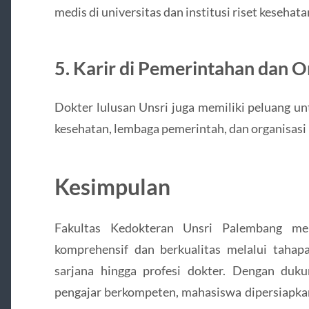
medis di universitas dan institusi riset kesehata
5. Karir di Pemerintahan dan O
Dokter lulusan Unsri juga memiliki peluang un
kesehatan, lembaga pemerintah, dan organisasi
Kesimpulan
Fakultas Kedokteran Unsri Palembang me
komprehensif dan berkualitas melalui tahapa
sarjana hingga profesi dokter. Dengan duk
pengajar berkompeten, mahasiswa dipersiapka