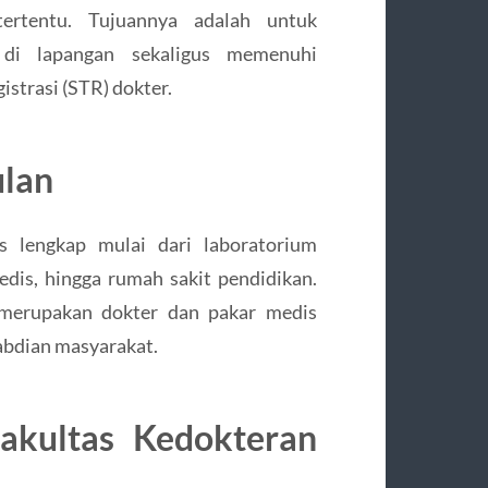
ertentu. Tujuannya adalah untuk
di lapangan sekaligus memenuhi
strasi (STR) dokter.
ulan
as lengkap mulai dari laboratorium
edis, hingga rumah sakit pendidikan.
r merupakan dokter dan pakar medis
abdian masyarakat.
Fakultas Kedokteran