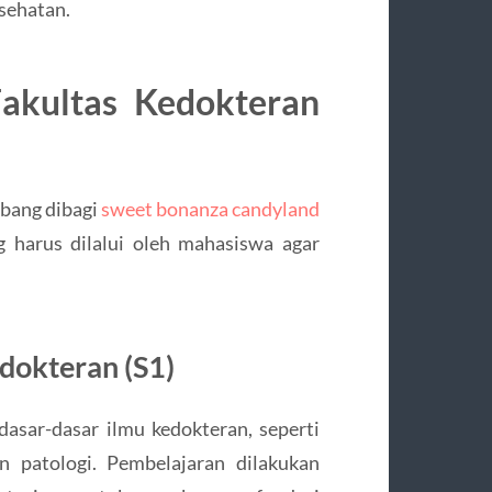
esehatan.
Fakultas Kedokteran
mbang dibagi
sweet bonanza candyland
harus dilalui oleh mahasiswa agar
dokteran (S1)
asar-dasar ilmu kedokteran, seperti
dan patologi. Pembelajaran dilakukan