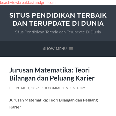
beachviewbreakfastandgrill.com
SITUS PENDIDIKAN TERBAIK
DAN TERUPDATE DI DUNIA
Situs Pendidikan Terbaik dan Terupdate Di Dunia
SHOW MENU
Jurusan Matematika: Teori
Bilangan dan Peluang Karier
FEBRUARI 1, 2026
/
0 COMMENTS
/
STICKY
Jurusan Matematika: Teori Bilangan dan Peluang
Karier