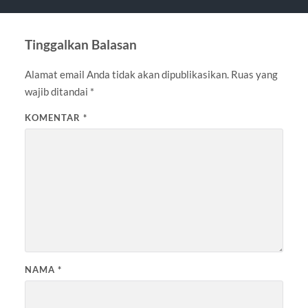
Tinggalkan Balasan
Alamat email Anda tidak akan dipublikasikan.
Ruas yang
wajib ditandai
*
KOMENTAR
*
NAMA
*