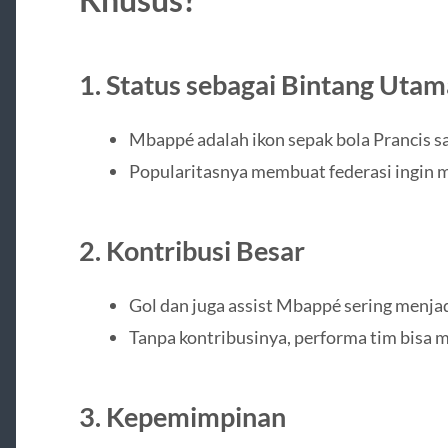
1.
Status sebagai Bintang Utam
Mbappé adalah ikon sepak bola Prancis saa
Popularitasnya membuat federasi ingin 
2.
Kontribusi Besar
Gol dan juga assist Mbappé sering menj
Tanpa kontribusinya, performa tim bisa m
3.
Kepemimpinan