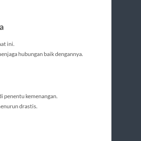
a
t ini.
menjaga hubungan baik dengannya.
adi penentu kemenangan.
enurun drastis.