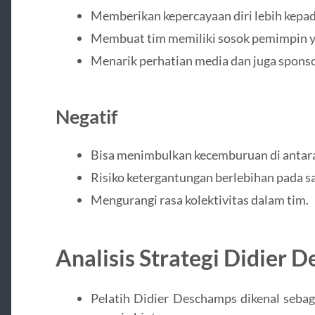
Memberikan kepercayaan diri lebih kepa
Membuat tim memiliki sosok pemimpin ya
Menarik perhatian media dan juga sponso
Negatif
Bisa menimbulkan kecemburuan di antara
Risiko ketergantungan berlebihan pada s
Mengurangi rasa kolektivitas dalam tim.
Analisis Strategi Didier 
Pelatih Didier Deschamps dikenal seba