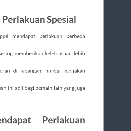
Perlakuan Spesial
ppé mendapat perlakuan berbeda
sering memberikan keleluasaan lebih
eran di lapangan, hingga kebijakan
 ini adil bagi pemain lain yang juga
dapat Perlakuan