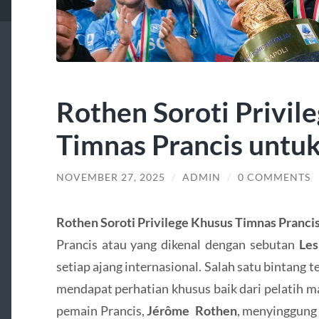
Rothen Soroti Privil
Timnas Prancis untu
NOVEMBER 27, 2025
/
ADMIN
/
0 COMMENTS
Rothen Soroti Privilege Khusus Timnas Pranci
Prancis atau yang dikenal dengan sebutan
Les
setiap ajang internasional. Salah satu bintang 
mendapat perhatian khusus baik dari pelatih m
pemain Prancis,
Jérôme Rothen
, menyinggung 