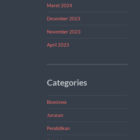
Maret 2024
Desember 2023
November 2023
April 2023
Categories
Beasiswa
Jurusan
Pendidikan