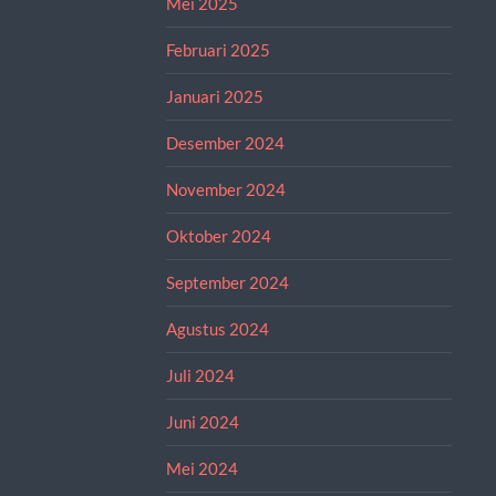
Mei 2025
Februari 2025
Januari 2025
Desember 2024
November 2024
Oktober 2024
September 2024
Agustus 2024
Juli 2024
Juni 2024
Mei 2024