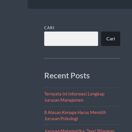
CARI
Cari
Recent Posts
Ternyata Ini Informasi Lengkap
Jurusan Manajemen
8 Alasan Kenapa Harus Memilih
Jurusan Psikologi
Jurusan Matematika: Teori Bilangan