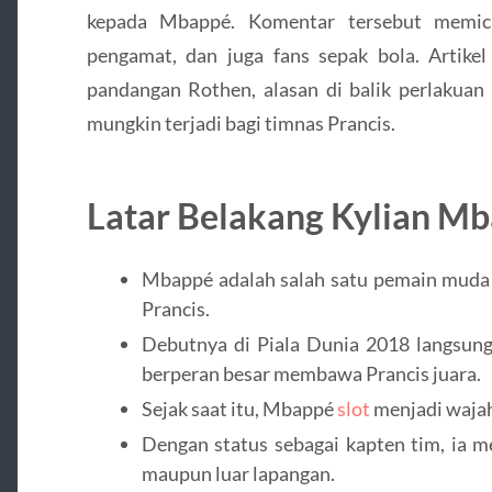
kepada Mbappé. Komentar tersebut memicu
pengamat, dan juga fans sepak bola. Artike
pandangan Rothen, alasan di balik perlakuan
mungkin terjadi bagi timnas Prancis.
Latar Belakang Kylian Mb
Mbappé adalah salah satu pemain muda p
Prancis.
Debutnya di Piala Dunia 2018 langsung
berperan besar membawa Prancis juara.
Sejak saat itu, Mbappé
slot
menjadi wajah
Dengan status sebagai kapten tim, ia m
maupun luar lapangan.