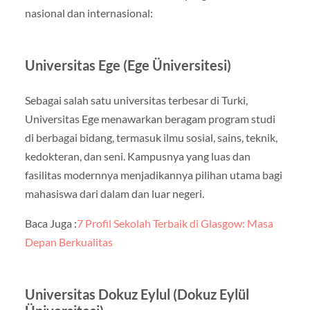
nasional dan internasional:
Universitas Ege (Ege Üniversitesi)
Sebagai salah satu universitas terbesar di Turki,
Universitas Ege menawarkan beragam program studi
di berbagai bidang, termasuk ilmu sosial, sains, teknik,
kedokteran, dan seni. Kampusnya yang luas dan
fasilitas modernnya menjadikannya pilihan utama bagi
mahasiswa dari dalam dan luar negeri.
Baca Juga :
7 Profil Sekolah Terbaik di Glasgow: Masa
Depan Berkualitas
Universitas Dokuz Eylul (Dokuz Eylül