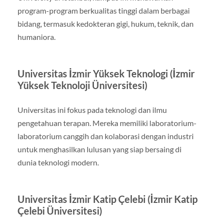
program-program berkualitas tinggi dalam berbagai
bidang, termasuk kedokteran gigi, hukum, teknik, dan
humaniora.
Universitas İzmir Yüksek Teknologi (İzmir
Yüksek Teknoloji Üniversitesi)
Universitas ini fokus pada teknologi dan ilmu
pengetahuan terapan. Mereka memiliki laboratorium-
laboratorium canggih dan kolaborasi dengan industri
untuk menghasilkan lulusan yang siap bersaing di
dunia teknologi modern.
Universitas İzmir Katip Çelebi (İzmir Katip
Çelebi Üniversitesi)