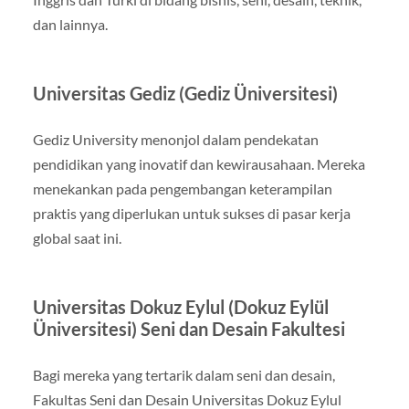
dan lainnya.
Universitas Gediz (Gediz Üniversitesi)
Gediz University menonjol dalam pendekatan
pendidikan yang inovatif dan kewirausahaan. Mereka
menekankan pada pengembangan keterampilan
praktis yang diperlukan untuk sukses di pasar kerja
global saat ini.
Universitas Dokuz Eylul (Dokuz Eylül
Üniversitesi) Seni dan Desain Fakultesi
Bagi mereka yang tertarik dalam seni dan desain,
Fakultas Seni dan Desain Universitas Dokuz Eylul