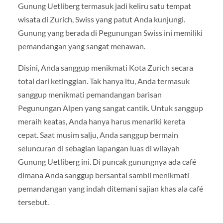
Gunung Uetliberg termasuk jadi keliru satu tempat
wisata di Zurich, Swiss yang patut Anda kunjungi.
Gunung yang berada di Pegunungan Swiss ini memiliki
pemandangan yang sangat menawan.
Disini, Anda sanggup menikmati Kota Zurich secara
total dari ketinggian. Tak hanya itu, Anda termasuk
sanggup menikmati pemandangan barisan
Pegunungan Alpen yang sangat cantik. Untuk sanggup
meraih keatas, Anda hanya harus menariki kereta
cepat. Saat musim salju, Anda sanggup bermain
seluncuran di sebagian lapangan luas di wilayah
Gunung Uetliberg ini. Di puncak gunungnya ada café
dimana Anda sanggup bersantai sambil menikmati
pemandangan yang indah ditemani sajian khas ala café
tersebut.