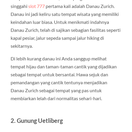
singgahi
slot 777
pertama kali adalah Danau Zurich.
Danau ini jadi keliru satu tempat wisata yang memiliki
keindahan luar biasa. Untuk menikmati indahnya
Danau Zurich, telah di sajikan sebagian fasilitas seperti
kapal pesiar, jalur sepeda sampai jalur hiking di
sekitarnya.
Di lebih kurang danau ini Anda sanggup melihat
tempat hijau dan taman-taman cantik yang dijadikan
sebagai tempat untuk bersantai. Hawa sejuk dan
pemandangan yang cantik tentunya menjadikan
Danau Zurich sebagai tempat yang pas untuk
membiarkan lelah dari normalitas sehari-hari.
2. Gunung Uetliberg