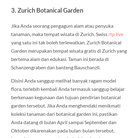
3. Zurich Botanical Garden
Jika Anda seorang pengagum alam atau penyuka
tanaman, maka tempat wisata di Zurich, Swiss
rtp live
yang satu ini tak boleh terlewatkan. Zurich Botanical
Garden merupakan tempat wisata gratis di Zurich yang
bertema alam dan edukasi. Taman ini berada di
Schanzengraben dan banteng Bauschanzli.
Disini Anda sanggup melihat banyak ragam model
flora, terlebih kembali Anda termasuk sanggup belajar
berkenaan kegunaan dan tujuan pendirian botanical
garden tersebut. Jika Anda menghendaki menikmati
koleksi tanaman dari botanical garden ini, pastikan
Anda datang di bulan April sampai September dan
Oktober dikarenakan pada bulan-bulan tersebut,