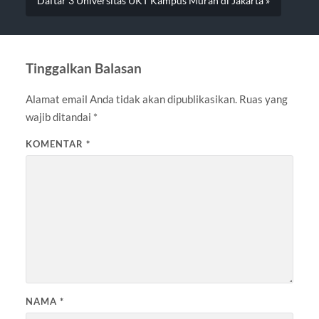
Daftar 3 Universitas UKT Kampus Murah di Jakarta »
Tinggalkan Balasan
Alamat email Anda tidak akan dipublikasikan.
Ruas yang
wajib ditandai
*
KOMENTAR
*
NAMA
*