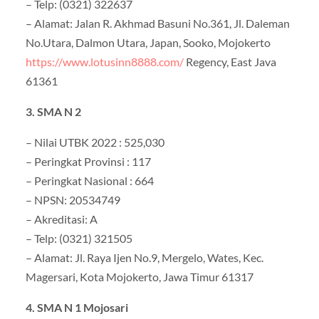
– Telp: (0321) 322637
– Alamat: Jalan R. Akhmad Basuni No.361, Jl. Daleman
No.Utara, Dalmon Utara, Japan, Sooko, Mojokerto
https://www.lotusinn8888.com/
Regency, East Java
61361
3. SMA N 2
– Nilai UTBK 2022 : 525,030
– Peringkat Provinsi : 117
– Peringkat Nasional : 664
– NPSN: 20534749
– Akreditasi: A
– Telp: (0321) 321505
– Alamat: Jl. Raya Ijen No.9, Mergelo, Wates, Kec.
Magersari, Kota Mojokerto, Jawa Timur 61317
4. SMA N 1 Mojosari