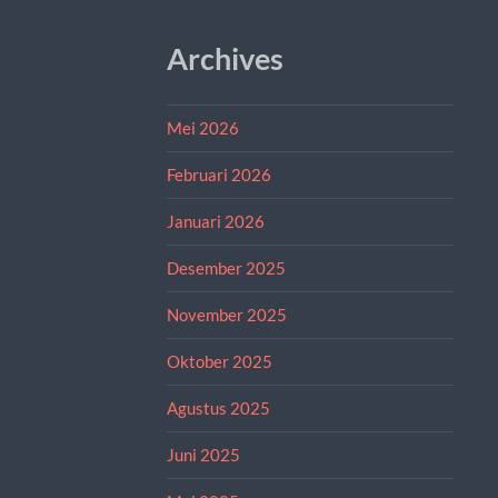
Archives
Mei 2026
Februari 2026
Januari 2026
Desember 2025
November 2025
Oktober 2025
Agustus 2025
Juni 2025