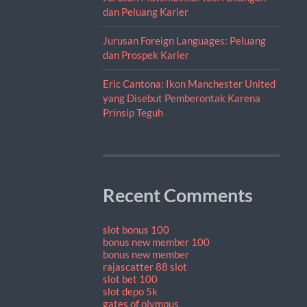
dan Peluang Karier
Jurusan Foreign Languages: Peluang
dan Prospek Karier
Eric Cantona: Ikon Manchester United
yang Disebut Pemberontak Karena
Prinsip Teguh
Recent Comments
slot bonus 100
bonus new member 100
bonus new member
rajascatter 88 slot
slot bet 100
slot depo 5k
gates of olympus