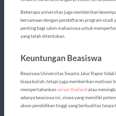
Beberapa universitas juga memberikan kesempa
bersamaan dengan pendaftaran program studi ya
penting bagi calon mahasiswa untuk memperha
yang telah ditentukan.
Keuntungan Beasiswa
Beasiswa Universitas Swasta Jalur Rapor tid
biaya kuliah, tetapi juga memberikan motivasi b
mempertahankan
server thailand
atau meningka
adanya beasiswa ini, siswa yang memiliki poten
akses pendidikan tinggi yang berkualitas tanpa 