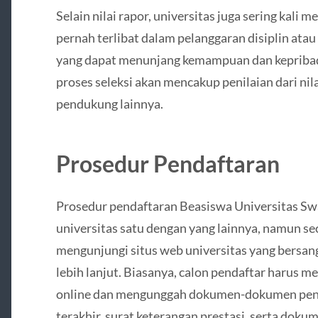
Selain nilai rapor, universitas juga sering kali m
pernah terlibat dalam pelanggaran disiplin atau
yang dapat menunjang kemampuan dan kepribad
proses seleksi akan mencakup penilaian dari ni
pendukung lainnya.
Prosedur Pendaftaran
Prosedur pendaftaran Beasiswa Universitas Swa
universitas satu dengan yang lainnya, namun s
mengunjungi situs web universitas yang bersa
lebih lanjut. Biasanya, calon pendaftar harus m
online dan mengunggah dokumen-dokumen pendu
terakhir, surat keterangan prestasi, serta dokume