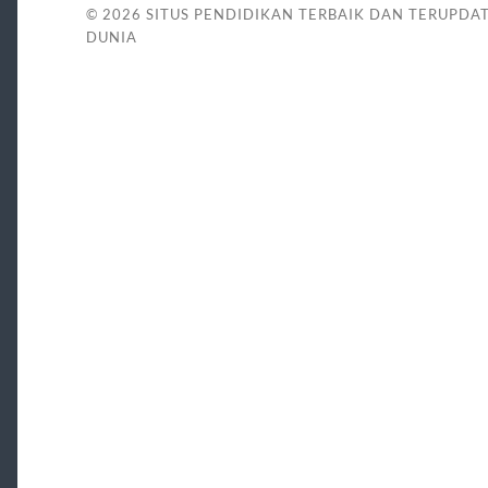
© 2026
SITUS PENDIDIKAN TERBAIK DAN TERUPDAT
DUNIA