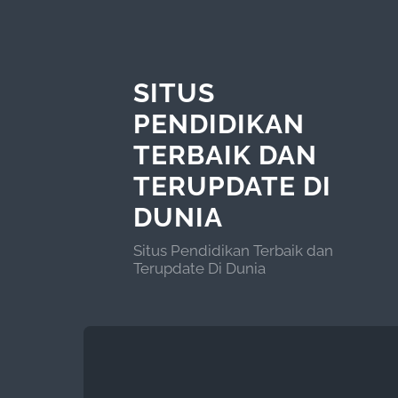
SITUS
PENDIDIKAN
TERBAIK DAN
TERUPDATE DI
DUNIA
Situs Pendidikan Terbaik dan
Terupdate Di Dunia