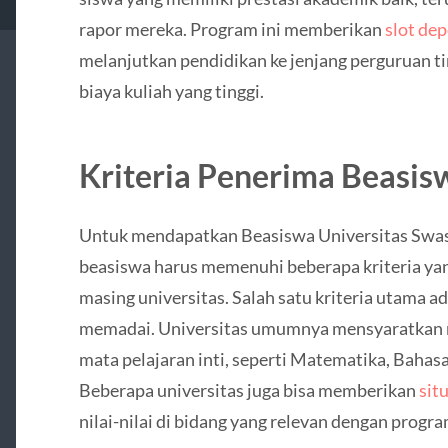
rapor mereka. Program ini memberikan
slot de
melanjutkan pendidikan ke jenjang perguruan ti
biaya kuliah yang tinggi.
Kriteria Penerima Beasis
Untuk mendapatkan Beasiswa Universitas Swast
beasiswa harus memenuhi beberapa kriteria yan
masing universitas. Salah satu kriteria utama ad
memadai. Universitas umumnya mensyaratkan nil
mata pelajaran inti, seperti Matematika, Bahasa
Beberapa universitas juga bisa memberikan
situ
nilai-nilai di bidang yang relevan dengan progra