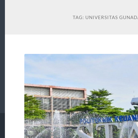
TAG:
UNIVERSITAS GUNA