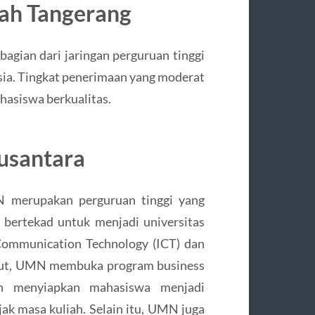
ah Tangerang
gian dari jaringan perguruan tinggi
ia. Tingkat penerimaan yang moderat
asiswa berkualitas.
usantara
N merupakan perguruan tinggi yang
bertekad untuk menjadi universitas
Communication Technology (ICT) dan
but, UMN membuka program business
an menyiapkan mahasiswa menjadi
jak masa kuliah. Selain itu, UMN juga