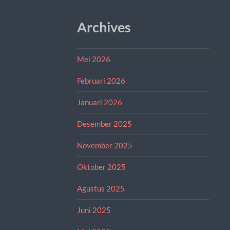
Archives
Mei 2026
Februari 2026
Januari 2026
Desember 2025
November 2025
Oktober 2025
Agustus 2025
Juni 2025