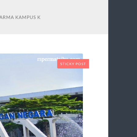
DARMA KAMPUS K
STICKY POST