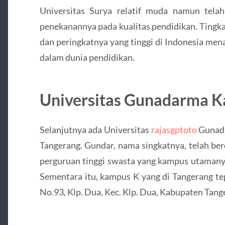
Universitas Surya relatif muda namun telah
penekanannya pada kualitas pendidikan. Tingk
dan peringkatnya yang tinggi di Indonesia men
dalam dunia pendidikan.
Universitas Gunadarma 
Selanjutnya ada Universitas
rajasgptoto
Gunada
Tangerang. Gundar, nama singkatnya, telah berd
perguruan tinggi swasta yang kampus utamanya 
Sementara itu, kampus K yang di Tangerang te
No.93, Klp. Dua, Kec. Klp. Dua, Kabupaten Tan