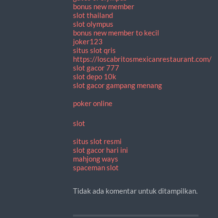
bonus new member
slot thailand
slot olympus
bonus new member to kecil
joker123
situs slot qris
https://loscabritosmexicanrestaurant.com/
slot gacor 777
slot depo 10k
slot gacor gampang menang
poker online
slot
situs slot resmi
slot gacor hari ini
mahjong ways
spaceman slot
Tidak ada komentar untuk ditampilkan.