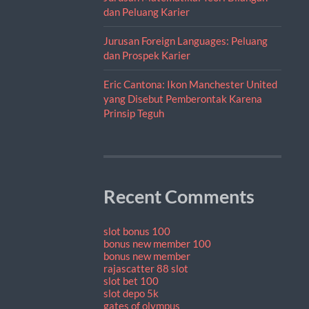
dan Peluang Karier
Jurusan Foreign Languages: Peluang
dan Prospek Karier
Eric Cantona: Ikon Manchester United
yang Disebut Pemberontak Karena
Prinsip Teguh
Recent Comments
slot bonus 100
bonus new member 100
bonus new member
rajascatter 88 slot
slot bet 100
slot depo 5k
gates of olympus