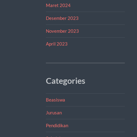
Maret 2024
Desember 2023
November 2023
April 2023
Categories
Beasiswa
Jurusan
Pendidikan