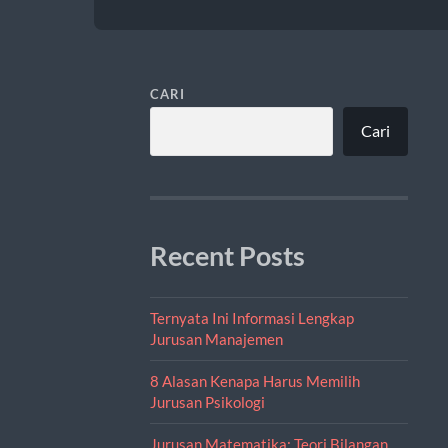
CARI
Cari
Recent Posts
Ternyata Ini Informasi Lengkap
Jurusan Manajemen
8 Alasan Kenapa Harus Memilih
Jurusan Psikologi
Jurusan Matematika: Teori Bilangan