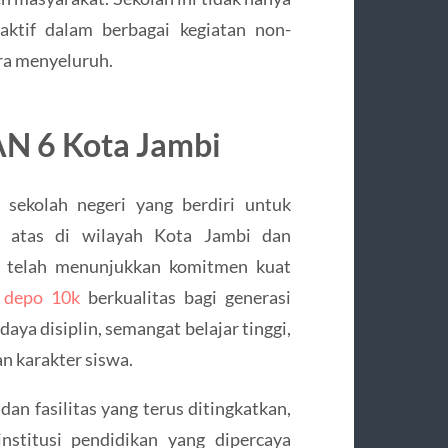
aktif dalam berbagai kegiatan non-
ra menyeluruh.
AN 6 Kota Jambi
ekolah negeri yang berdiri untuk
 atas di wilayah Kota Jambi dan
ini telah menunjukkan komitmen kuat
l depo 10k
berkualitas bagi generasi
aya disiplin, semangat belajar tinggi,
 karakter siswa.
an fasilitas yang terus ditingkatkan,
titusi pendidikan yang dipercaya