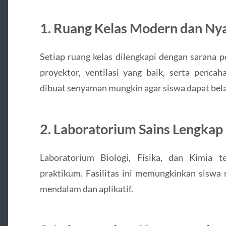
1. Ruang Kelas Modern dan N
Setiap ruang kelas dilengkapi dengan sarana p
proyektor, ventilasi yang baik, serta penca
dibuat senyaman mungkin agar siswa dapat bela
2. Laboratorium Sains Lengkap
Laboratorium Biologi, Fisika, dan Kimia 
praktikum. Fasilitas ini memungkinkan siswa
mendalam dan aplikatif.