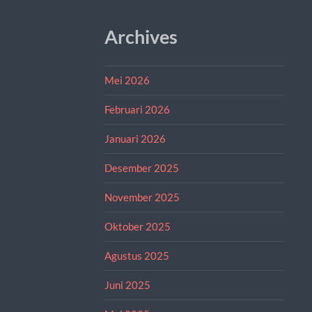
Archives
Mei 2026
Februari 2026
Januari 2026
Desember 2025
November 2025
Oktober 2025
Agustus 2025
Juni 2025