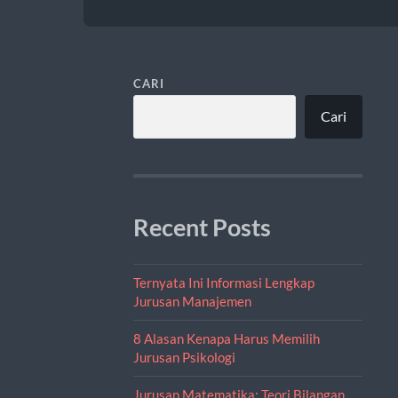
CARI
Cari
Recent Posts
Ternyata Ini Informasi Lengkap
Jurusan Manajemen
8 Alasan Kenapa Harus Memilih
Jurusan Psikologi
Jurusan Matematika: Teori Bilangan