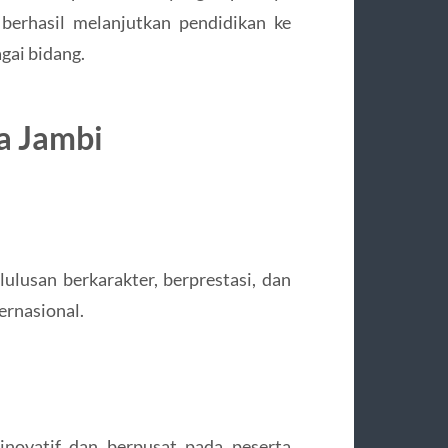
berhasil melanjutkan pendidikan ke
gai bidang.
a Jambi
ulusan berkarakter, berprestasi, dan
ernasional.
novatif dan berpusat pada peserta