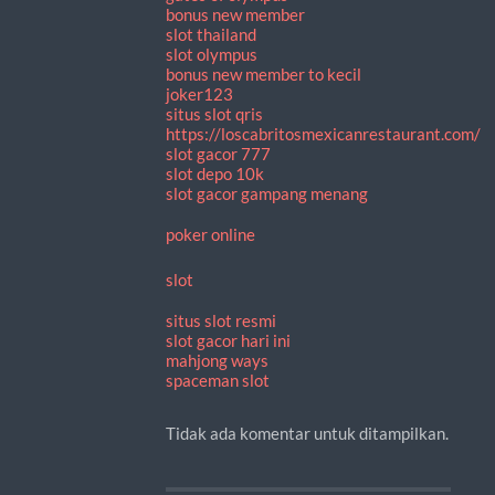
bonus new member
slot thailand
slot olympus
bonus new member to kecil
joker123
situs slot qris
https://loscabritosmexicanrestaurant.com/
slot gacor 777
slot depo 10k
slot gacor gampang menang
poker online
slot
situs slot resmi
slot gacor hari ini
mahjong ways
spaceman slot
Tidak ada komentar untuk ditampilkan.