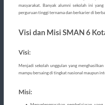
masyarakat. Banyak alumni sekolah ini yang 
perguruan tinggi ternama dan berkarier di berba
Visi dan Misi SMAN 6 Kot
Visi:
Menjadi sekolah unggulan yang menghasilkan l
mampu bersaing di tingkat nasional maupun int
Misi:
Menyelenggarakan pembelajaran yang i