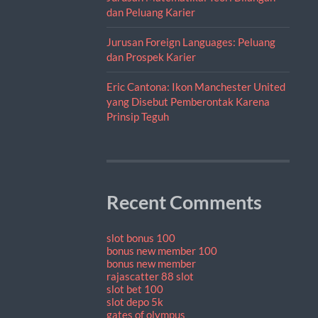
dan Peluang Karier
Jurusan Foreign Languages: Peluang
dan Prospek Karier
Eric Cantona: Ikon Manchester United
yang Disebut Pemberontak Karena
Prinsip Teguh
Recent Comments
slot bonus 100
bonus new member 100
bonus new member
rajascatter 88 slot
slot bet 100
slot depo 5k
gates of olympus