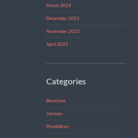
Maret 2024
Desember 2023
November 2023
April 2023
Categories
Beasiswa
Jurusan
Pendidikan