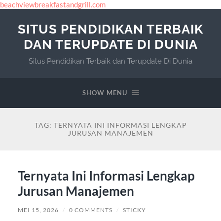
beachviewbreakfastandgrill.com
SITUS PENDIDIKAN TERBAIK
DAN TERUPDATE DI DUNIA
Situs Pendidikan Terbaik dan Terupdate Di Dunia
SHOW MENU
TAG:
TERNYATA INI INFORMASI LENGKAP
JURUSAN MANAJEMEN
Ternyata Ini Informasi Lengkap
Jurusan Manajemen
MEI 15, 2026
/
0 COMMENTS
/
STICKY