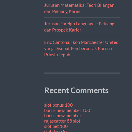
Jurusan Matematika: Teori Bilangan
dan Peluang Karier
Jurusan Foreign Languages: Peluang
dan Prospek Karier
Eric Cantona: Ikon Manchester United
yang Disebut Pemberontak Karena
Prinsip Teguh
Recent Comments
slot bonus 100
bonus new member 100
bonus new member
rajascatter 88 slot
slot bet 100
slot depo 5k