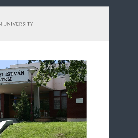
N UNIVERSITY