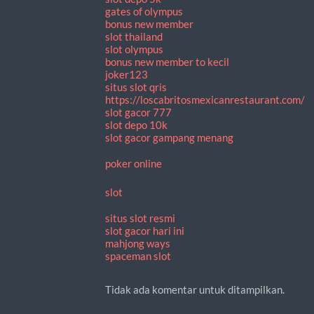
gates of olympus
bonus new member
slot thailand
slot olympus
bonus new member to kecil
joker123
situs slot qris
https://loscabritosmexicanrestaurant.com/
slot gacor 777
slot depo 10k
slot gacor gampang menang
poker online
slot
situs slot resmi
slot gacor hari ini
mahjong ways
spaceman slot
Tidak ada komentar untuk ditampilkan.