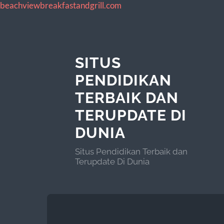
beachviewbreakfastandgrill.com
SITUS
PENDIDIKAN
TERBAIK DAN
TERUPDATE DI
DUNIA
Situs Pendidikan Terbaik dan
Terupdate Di Dunia