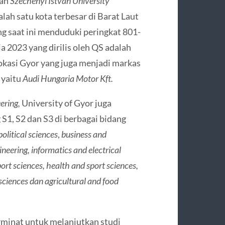
lah
Szechenyi Istvan University
alah satu kota terbesar di Barat Laut
ang saat ini menduduki peringkat 801-
a 2023 yang dirilis oleh QS adalah
lokasi Gyor yang juga menjadi markas
 yaitu
Audi Hungaria Motor Kft.
ering,
University of Gyor juga
S1, S2 dan S3 di berbagai bidang
olitical sciences
,
business and
eering, informatics and electrical
port sciences, health and sport sciences,
 sciences dan agricultural and food
rminat untuk melanjutkan studi