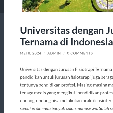
Universitas dengan J
Ternama di Indonesia
MEI 8, 2024
/
ADMIN
/
0 COMMENTS
Universitas dengan Jurusan Fisiotrapi Ternama 
pendidikan untuk jurusan fisioterapi juga berag
tentunya pendidikan profesi. Masing-masing mem
tenaga medis yang mengikuti pendidikan profes
undang-undang bisa melakukan praktik fisioter
semakin diminati banyak calon mahasiswa. Salah s