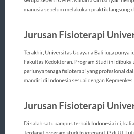
serupa seperti UMM. Kalian akan banyak mempel
manusia sebelum melakukan praktik langsung d
Jurusan Fisioterapi Unive
Terakhir, Universitas Udayana Bali juga punya j
Fakultas Kedokteran. Program Studi ini dibuk
perlunya tenaga fisioterapi yang profesional da
mandiri di Indonesia sesuai dengan Kepmenkes
Jurusan Fisioterapi Unive
Di salah satu kampus terbaik Indonesia ini, kalia
Terdapat program studi fisioterapi D3 di UI. Lul