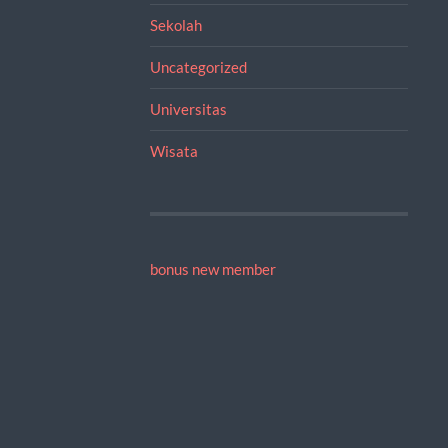
Sekolah
Uncategorized
Universitas
Wisata
bonus new member