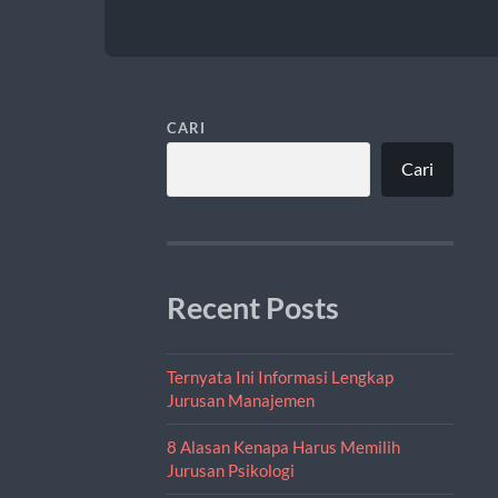
CARI
Cari
Recent Posts
Ternyata Ini Informasi Lengkap
Jurusan Manajemen
8 Alasan Kenapa Harus Memilih
Jurusan Psikologi