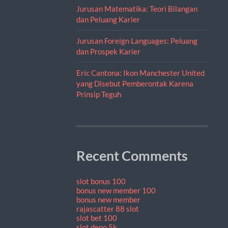
Jurusan Matematika: Teori Bilangan
dan Peluang Karier
Jurusan Foreign Languages: Peluang
dan Prospek Karier
Eric Cantona: Ikon Manchester United
yang Disebut Pemberontak Karena
Prinsip Teguh
Recent Comments
slot bonus 100
bonus new member 100
bonus new member
rajascatter 88 slot
slot bet 100
slot depo 5k