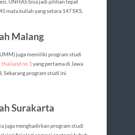
esi, UNHAS bisa jadi pilihan tepat
 45 mata kuliah yang setara 147 SKS.
ah Malang
UMM) juga memiliki program studi
r thailand no 1
yang pertama di Jawa
. Sekarang program studi ini
ah Surakarta
a juga menghadirkan program studi