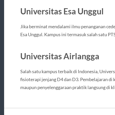
Universitas Esa Unggul
Jika berminat mendalami ilmu penanganan ceder
Esa Unggul. Kampus ini termasuk salah satu PTS 
Universitas Airlangga
Salah satu kampus terbaik di Indonesia, Univers
fisioterapi jenjang D4 dan D3. Pembelajaran di 
maupun penyelenggaraan praktik langsung di kli