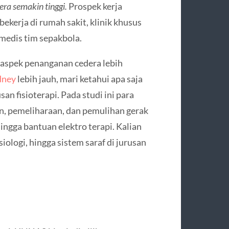
era semakin tinggi.
Prospek kerja
 bekerja di rumah sakit, klinik khusus
medis tim sepakbola.
, aspek penanganan cedera lebih
dney
lebih jauh, mari ketahui apa saja
an fisioterapi. Pada studi ini para
n, pemeliharaan, dan pemulihan gerak
ngga bantuan elektro terapi. Kalian
iologi, hingga sistem saraf di jurusan