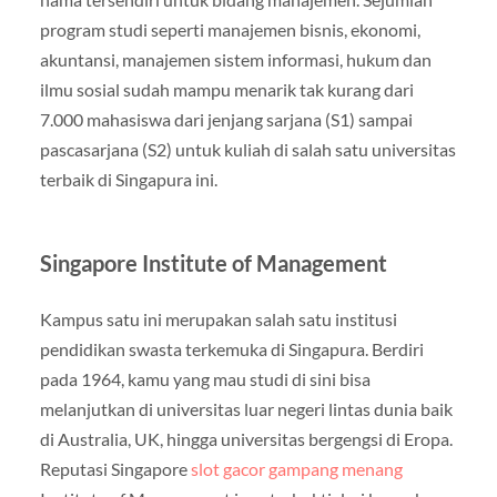
program studi seperti manajemen bisnis, ekonomi,
akuntansi, manajemen sistem informasi, hukum dan
ilmu sosial sudah mampu menarik tak kurang dari
7.000 mahasiswa dari jenjang sarjana (S1) sampai
pascasarjana (S2) untuk kuliah di salah satu universitas
terbaik di Singapura ini.
Singapore Institute of Management
Kampus satu ini merupakan salah satu institusi
pendidikan swasta terkemuka di Singapura. Berdiri
pada 1964, kamu yang mau studi di sini bisa
melanjutkan di universitas luar negeri lintas dunia baik
di Australia, UK, hingga universitas bergengsi di Eropa.
Reputasi Singapore
slot gacor gampang menang