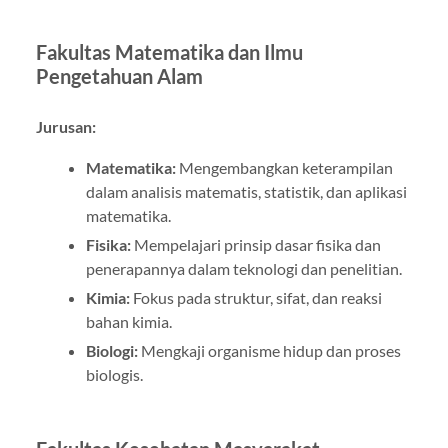
Fakultas Matematika dan Ilmu
Pengetahuan Alam
Jurusan:
Matematika:
Mengembangkan keterampilan
dalam analisis matematis, statistik, dan aplikasi
matematika.
Fisika:
Mempelajari prinsip dasar fisika dan
penerapannya dalam teknologi dan penelitian.
Kimia:
Fokus pada struktur, sifat, dan reaksi
bahan kimia.
Biologi:
Mengkaji organisme hidup dan proses
biologis.