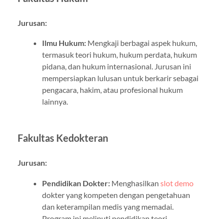
Jurusan:
Ilmu Hukum:
Mengkaji berbagai aspek hukum,
termasuk teori hukum, hukum perdata, hukum
pidana, dan hukum internasional. Jurusan ini
mempersiapkan lulusan untuk berkarir sebagai
pengacara, hakim, atau profesional hukum
lainnya.
Fakultas Kedokteran
Jurusan:
Pendidikan Dokter:
Menghasilkan
slot demo
dokter yang kompeten dengan pengetahuan
dan keterampilan medis yang memadai.
Program ini meliputi pendidikan teori,