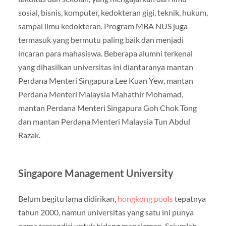
sosial, bisnis, komputer, kedokteran gigi, teknik, hukum,
sampai ilmu kedokteran. Program MBA NUS juga
termasuk yang bermutu paling baik dan menjadi
incaran para mahasiswa. Beberapa alumni terkenal
yang dihasilkan universitas ini diantaranya mantan
Perdana Menteri Singapura Lee Kuan Yew, mantan
Perdana Menteri Malaysia Mahathir Mohamad,
mantan Perdana Menteri Singapura Goh Chok Tong
dan mantan Perdana Menteri Malaysia Tun Abdul
Razak.
Singapore Management University
Belum begitu lama didirikan,
hongkong pools
tepatnya
tahun 2000, namun universitas yang satu ini punya
nama tersendiri untuk bidang manajemen. Sejumlah