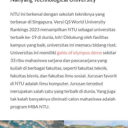
NTU ini terkenal dengan sekolah tekniknya yang
terbesar di Singapura. Versi QS World University
Rankings 2023 menampilkan NTU sebagai universitas
terbaik ke-19 di dunia, loh! Didukung oleh fasilitas
kampus yang baik, universitas ini memacu bidang riset.
Universitas ini memiliki
gates of olympus demo
sekitar
33 ribu mahasiswa sarjana dan pascasarjana yang
kuliah di berbagai fakultas, seperti fakultas teknik,
fakultas bisnis, dan fakultas ilmu sosial. Jurusan favorit
di NTU adalah Ilmu komputer. Jurusan tersebut
merupakan salah satu yang terbaik di dunia. Yang juga
tak kalah banyaknya diminati calon mahasiswa adalah
program MBA NTU.