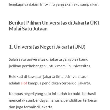
lengkapnya dalam Info-info yang akan aku sampaikan.
Berikut Pilihan Universitas di Jakarta UKT
Mulai Satu Jutaan
1. Universitas Negeri Jakarta (UNJ)
Salah satu universitas di jakarta yang bisa kamu
jadikan pertimbangan untuk memilih universitas.
Belokasi di kawasan jakarta timur, Universitas ini
adalah
slot
kampus pendidikan terbaik di jakarta.
Kampus negeri yang satu ini sudah terbukti berhasil
mencetak sumber daya manusia pendidikan terbesar
dan juga terbaik di jakarta.