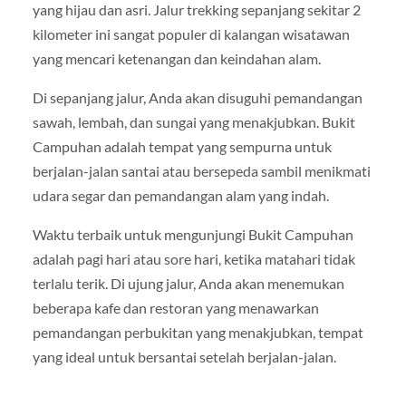
yang hijau dan asri. Jalur trekking sepanjang sekitar 2
kilometer ini sangat populer di kalangan wisatawan
yang mencari ketenangan dan keindahan alam.
Di sepanjang jalur, Anda akan disuguhi pemandangan
sawah, lembah, dan sungai yang menakjubkan. Bukit
Campuhan adalah tempat yang sempurna untuk
berjalan-jalan santai atau bersepeda sambil menikmati
udara segar dan pemandangan alam yang indah.
Waktu terbaik untuk mengunjungi Bukit Campuhan
adalah pagi hari atau sore hari, ketika matahari tidak
terlalu terik. Di ujung jalur, Anda akan menemukan
beberapa kafe dan restoran yang menawarkan
pemandangan perbukitan yang menakjubkan, tempat
yang ideal untuk bersantai setelah berjalan-jalan.