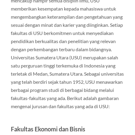
mencakup hampir semua disiplin ilmu, USU
memberikan kesempatan kepada mahasiswa untuk
mengembangkan keterampilan dan pengetahuan yang
sesuai dengan minat dan karier yang diinginkan. Setiap
fakultas di USU berkomitmen untuk menyediakan
pendidikan berkualitas dan penelitian yang relevan
dengan perkembangan terbaru dalam bidangnya.
Universitas Sumatera Utara (USU) merupakan salah
satu perguruan tinggi terkemuka di Indonesia yang
terletak di Medan, Sumatera Utara. Sebagai universitas
yang telah berdiri sejak tahun 1952, USU menawarkan
berbagai program studi di berbagai bidang melalui
fakultas-fakultas yang ada. Berikut adalah gambaran
mengenai jurusan dan fakultas yang ada di USU:
Fakultas Ekonomi dan Bisnis