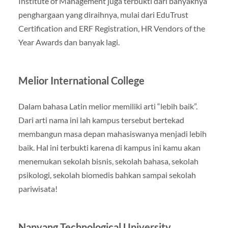
Institute of Management juga terbukti dari banyaknya
penghargaan yang diraihnya, mulai dari EduTrust
Certification and ERF Registration, HR Vendors of the
Year Awards dan banyak lagi.
Melior International College
Dalam bahasa Latin melior memiliki arti “lebih baik”.
Dari arti nama ini lah kampus tersebut bertekad
membangun masa depan mahasiswanya menjadi lebih
baik. Hal ini terbukti karena di kampus ini kamu akan
menemukan sekolah bisnis, sekolah bahasa, sekolah
psikologi, sekolah biomedis bahkan sampai sekolah
pariwisata!
Nanyang Technological University