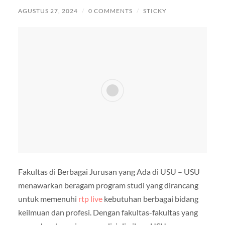
AGUSTUS 27, 2024
/
0 COMMENTS
/
STICKY
Fakultas di Berbagai Jurusan yang Ada di USU – USU
menawarkan beragam program studi yang dirancang
untuk memenuhi
rtp live
kebutuhan berbagai bidang
keilmuan dan profesi. Dengan fakultas-fakultas yang