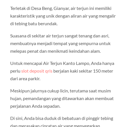
Terletak di Desa Beng, Gianyar, air terjun ini memiliki
karakteristik yang unik dengan aliran air yang mengalir
di tebing batu berundak.
Suasana di sekitar air terjun sangat tenang dan asri,
membuatnya menjadi tempat yang sempurna untuk
melepas penat dan menikmati keindahan alam.
Untuk mencapai Air Terjun Kanto Lampo, Anda hanya
perlu
slot deposit qris
berjalan kaki sekitar 150 meter
dari area parkir.
Meskipun jalurnya cukup licin, terutama saat musim
hujan, pemandangan yang ditawarkan akan membuat
perjalanan Anda sepadan.
Di sini, Anda bisa duduk di bebatuan di pinggir tebing
dan merasakan cipratan air yang menyegarkan.