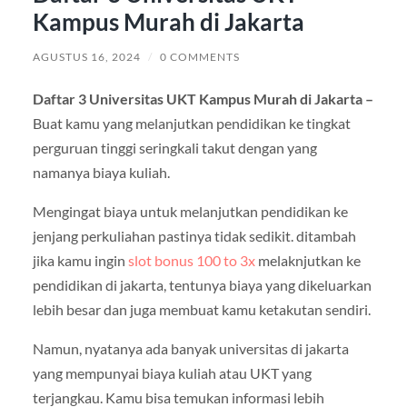
Kampus Murah di Jakarta
AGUSTUS 16, 2024
/
0 COMMENTS
Daftar 3 Universitas UKT Kampus Murah di Jakarta –
Buat kamu yang melanjutkan pendidikan ke tingkat
perguruan tinggi seringkali takut dengan yang
namanya biaya kuliah.
Mengingat biaya untuk melanjutkan pendidikan ke
jenjang perkuliahan pastinya tidak sedikit. ditambah
jika kamu ingin
slot bonus 100 to 3x
melaknjutkan ke
pendidikan di jakarta, tentunya biaya yang dikeluarkan
lebih besar dan juga membuat kamu ketakutan sendiri.
Namun, nyatanya ada banyak universitas di jakarta
yang mempunyai biaya kuliah atau UKT yang
terjangkau. Kamu bisa temukan informasi lebih