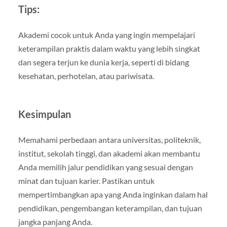
Tips
:
Akademi cocok untuk Anda yang ingin mempelajari
keterampilan praktis dalam waktu yang lebih singkat
dan segera terjun ke dunia kerja, seperti di bidang
kesehatan, perhotelan, atau pariwisata.
Kesimpulan
Memahami perbedaan antara universitas, politeknik,
institut, sekolah tinggi, dan akademi akan membantu
Anda memilih jalur pendidikan yang sesuai dengan
minat dan tujuan karier. Pastikan untuk
mempertimbangkan apa yang Anda inginkan dalam hal
pendidikan, pengembangan keterampilan, dan tujuan
jangka panjang Anda.