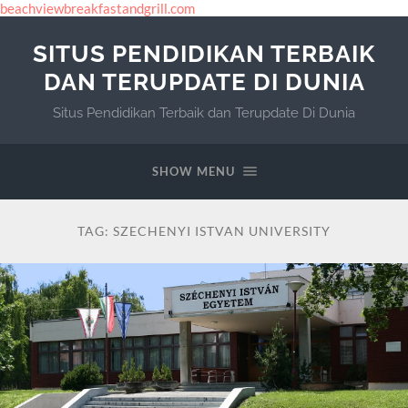
beachviewbreakfastandgrill.com
SITUS PENDIDIKAN TERBAIK
DAN TERUPDATE DI DUNIA
Situs Pendidikan Terbaik dan Terupdate Di Dunia
SHOW MENU
TAG:
SZECHENYI ISTVAN UNIVERSITY