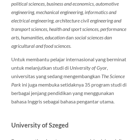
political sciences
,
business and economics, automotive
engineering, mechanical engineering, informatics and
electrical engineering, architecture civil engineering and
transport sciences, health and sport sciences, performance
arts, humanities, education
dan
social sciences dan
agricultural and food sciences.
Untuk membantu pelajar internasional yang berminat
untuk melanjutkan studi di
University of Gyor
,
universitas yang sedang mengembangkan
The Science
Park
ini juga membuka setidaknya 35 program studi di
berbagai jenjang pendidikan yang menggunakan
bahasa Inggris sebagai bahasa pengantar utama.
University of Szeged