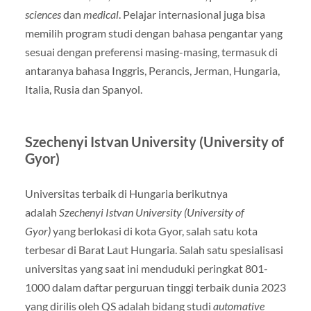
sciences
dan
medical
. Pelajar internasional juga bisa
memilih program studi dengan bahasa pengantar yang
sesuai dengan preferensi masing-masing, termasuk di
antaranya bahasa Inggris, Perancis, Jerman, Hungaria,
Italia, Rusia dan Spanyol.
Szechenyi Istvan University (University of
Gyor)
Universitas terbaik di Hungaria berikutnya
adalah
Szechenyi Istvan University (University of
Gyor)
yang berlokasi di kota Gyor, salah satu kota
terbesar di Barat Laut Hungaria. Salah satu spesialisasi
universitas yang saat ini menduduki peringkat 801-
1000 dalam daftar perguruan tinggi terbaik dunia 2023
yang dirilis oleh QS adalah bidang studi
automative