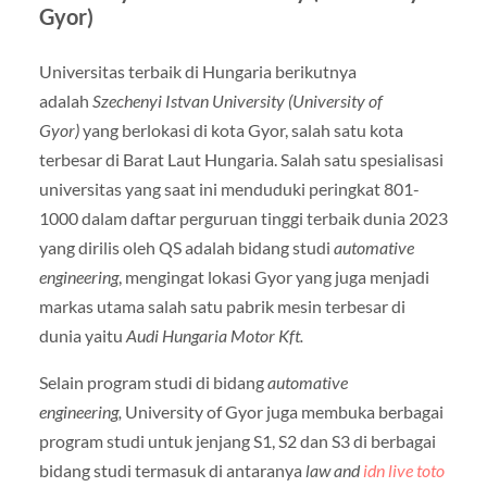
Gyor)
Universitas terbaik di Hungaria berikutnya
adalah
Szechenyi Istvan University (University of
Gyor)
yang berlokasi di kota Gyor, salah satu kota
terbesar di Barat Laut Hungaria. Salah satu spesialisasi
universitas yang saat ini menduduki peringkat 801-
1000 dalam daftar perguruan tinggi terbaik dunia 2023
yang dirilis oleh QS adalah bidang studi
automative
engineering
, mengingat lokasi Gyor yang juga menjadi
markas utama salah satu pabrik mesin terbesar di
dunia yaitu
Audi Hungaria Motor Kft.
Selain program studi di bidang
automative
engineering,
University of Gyor juga membuka berbagai
program studi untuk jenjang S1, S2 dan S3 di berbagai
bidang studi termasuk di antaranya
law and
idn live toto