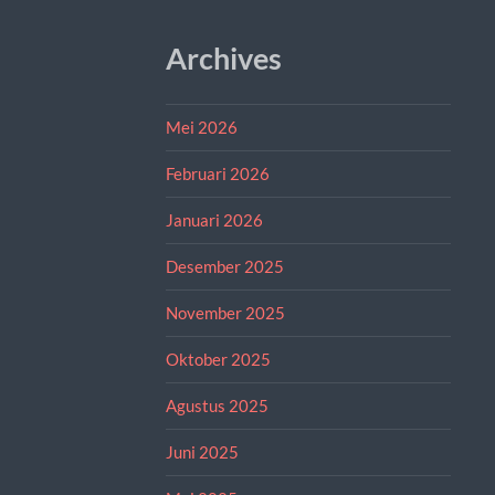
Archives
Mei 2026
Februari 2026
Januari 2026
Desember 2025
November 2025
Oktober 2025
Agustus 2025
Juni 2025