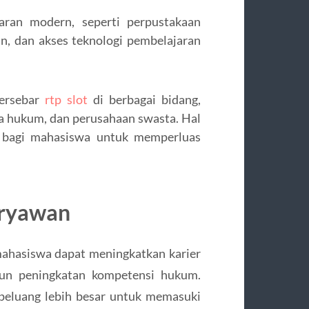
aran modern, seperti perpustakaan
n, dan akses teknologi pembelajaran
tersebar
rtp slot
di berbagai bidang,
a hukum, dan perusahaan swasta. Hal
 bagi mahasiswa untuk memperluas
aryawan
ahasiswa dapat meningkatkan karier
pun peningkatan kompetensi hukum.
i peluang lebih besar untuk memasuki