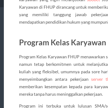
Karyawan di FHUP dirancang untuk memberikan
yang memiliki tanggung jawab pekerjaa
mendapatkan pendidikan hukum yang mumpuni
Program Kelas Karyawan
Program Kelas Karyawan FHUP menawarkan solus
namun tetap berkomitmen untuk melanjutkan
kuliah yang fleksibel, umumnya pada sore har
menyeimbangkan antara pekerjaan
server t
memberikan kesempatan kepada para karyaw
mereka tanpa harus meninggalkan pekerjaan.
Program ini terbuka untuk lulusan SMA/s