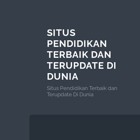
SITUS
PENDIDIKAN
TERBAIK DAN
TERUPDATE DI
DUNIA
Situs Pendidikan Terbaik dan
Terupdate Di Dunia