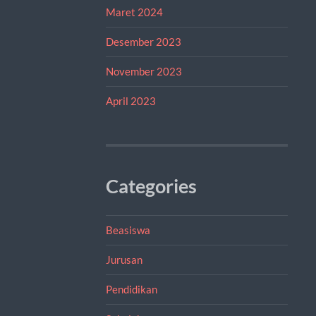
Maret 2024
Desember 2023
November 2023
April 2023
Categories
Beasiswa
Jurusan
Pendidikan