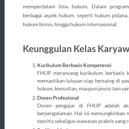
memperdalam ilmu hukum. Dalam program 
berbagai aspek hukum, seperti hukum pidana,
hukum bisnis, hingga hukum internasional.
Keunggulan Kelas Karya
Kurikulum Berbasis Kompetensi
FHUP merancang kurikulum berbasis ke
memastikan lulusan siap bersaing di pasa
hukum, konsultan, maupun posisi lain ya
Dosen Profesional
Dosen pengajar di FHUP adalah ak
berpengalaman. Hal ini memungkinkan
teoritis sekaligus wawasan praktis yang r