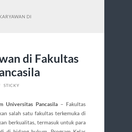
KARYAWAN DI
wan di Fakultas
ancasila
/
STICKY
 Universitas Pancasila
– Fakultas
n salah satu fakultas terkemuka di
an berkualitas, termasuk untuk para
di di bidang hukum. Program Kelas