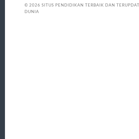
© 2026
SITUS PENDIDIKAN TERBAIK DAN TERUPDAT
DUNIA