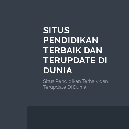
SITUS
PENDIDIKAN
TERBAIK DAN
TERUPDATE DI
DUNIA
Situs Pendidikan Terbaik dan
Terupdate Di Dunia