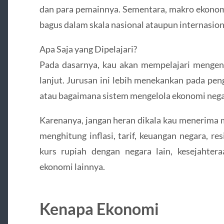
dan para pemainnya. Sementara, makro ekon
bagus dalam skala nasional ataupun internasion
Apa Saja yang Dipelajari?
Pada dasarnya, kau akan mempelajari mengen
lanjut. Jurusan ini lebih menekankan pada pen
atau bagaimana sistem mengelola ekonomi nega
Karenanya, jangan heran dikala kau menerima 
menghitung inflasi, tarif, keuangan negara, r
kurs rupiah dengan negara lain, kesejahte
ekonomi lainnya.
Kenapa Ekonomi