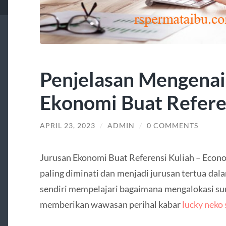
Penjelasan Mengenai
Ekonomi Buat Refere
APRIL 23, 2023
/
ADMIN
/
0 COMMENTS
Jurusan Ekonomi Buat Referensi Kuliah – Econo
paling diminati dan menjadi jurusan tertua dala
sendiri mempelajari bagaimana mengalokasi su
memberikan wawasan perihal kabar
lucky neko 