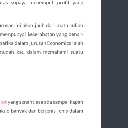
atas supaya menempuh profit yang
rusan ini akan jauh dari mata kuliah
i mempunyai kekerabatan yang benar-
atika dalam jurusan Economics ialah
ermudah kau dalam memahami suatu
lot
yang senantiasa ada sampai kapan
ukup banyak dan berjenis-jenis dalam