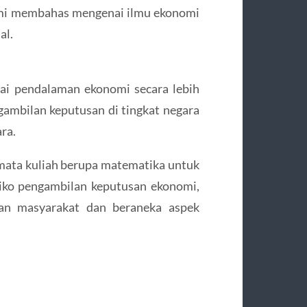
omi membahas mengenai ilmu ekonomi
al.
ai pendalaman ekonomi secara lebih
gambilan keputusan di tingkat negara
ra.
mata kuliah berupa matematika untuk
esiko pengambilan keputusan ekonomi,
raan masyarakat dan beraneka aspek