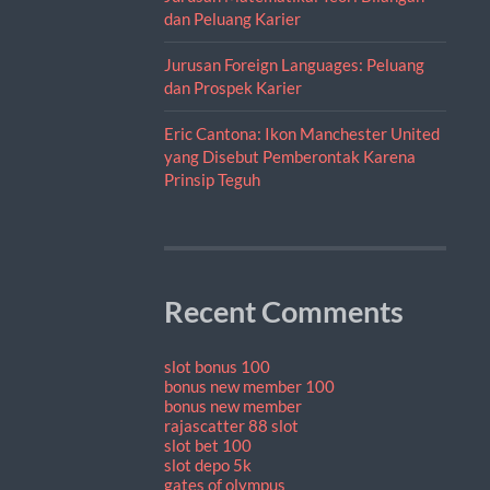
dan Peluang Karier
Jurusan Foreign Languages: Peluang
dan Prospek Karier
Eric Cantona: Ikon Manchester United
yang Disebut Pemberontak Karena
Prinsip Teguh
Recent Comments
slot bonus 100
bonus new member 100
bonus new member
rajascatter 88 slot
slot bet 100
slot depo 5k
gates of olympus