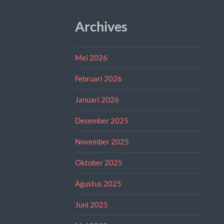
Archives
Mei 2026
Februari 2026
Januari 2026
Desember 2025
November 2025
Oktober 2025
Agustus 2025
Juni 2025