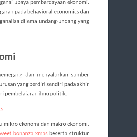
engenai upaya pemberdayaan ekonomi.
garah pada behavioral economics dan
nganalisa dilema undang-undang yang
nomi
m memegang dan menyalurkan sumber
urusan yang berdiri sendiri pada akhir
i pembelajaran ilmu politik.
cs
itu mikro ekonomi dan makro ekonomi.
weet bonanza xmas
beserta struktur