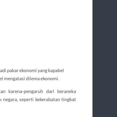
adi pakar ekonomi yang kapabel
bel mengatasi dilema ekonomi.
tan karena-pengaruh dari beraneka
k negara, seperti kekerabatan tingkat