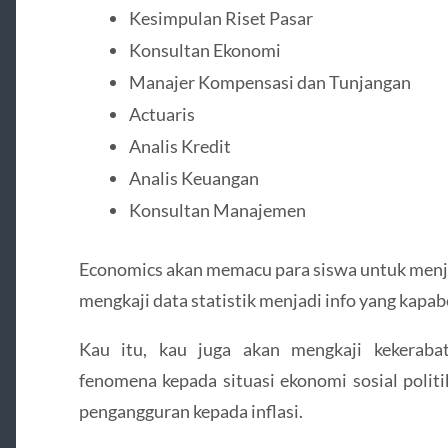
Kesimpulan Riset Pasar
Konsultan Ekonomi
Manajer Kompensasi dan Tunjangan
Actuaris
Analis Kredit
Analis Keuangan
Konsultan Manajemen
Economics akan memacu para siswa untuk menj
mengkaji data statistik menjadi info yang kapa
Kau itu, kau juga akan mengkaji kekeraba
fenomena kepada situasi ekonomi sosial politi
pengangguran kepada inflasi.