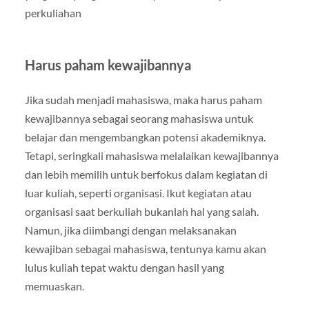
perkuliahan
Harus paham kewajibannya
Jika sudah menjadi mahasiswa, maka harus paham
kewajibannya sebagai seorang mahasiswa untuk
belajar dan mengembangkan potensi akademiknya.
Tetapi, seringkali mahasiswa melalaikan kewajibannya
dan lebih memilih untuk berfokus dalam kegiatan di
luar kuliah, seperti organisasi. Ikut kegiatan atau
organisasi saat berkuliah bukanlah hal yang salah.
Namun, jika diimbangi dengan melaksanakan
kewajiban sebagai mahasiswa, tentunya kamu akan
lulus kuliah tepat waktu dengan hasil yang
memuaskan.