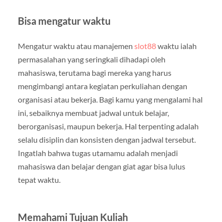
Bisa mengatur waktu
Mengatur waktu atau manajemen
slot88
waktu ialah
permasalahan yang seringkali dihadapi oleh
mahasiswa, terutama bagi mereka yang harus
mengimbangi antara kegiatan perkuliahan dengan
organisasi atau bekerja. Bagi kamu yang mengalami hal
ini, sebaiknya membuat jadwal untuk belajar,
berorganisasi, maupun bekerja. Hal terpenting adalah
selalu disiplin dan konsisten dengan jadwal tersebut.
Ingatlah bahwa tugas utamamu adalah menjadi
mahasiswa dan belajar dengan giat agar bisa lulus
tepat waktu.
Memahami Tujuan Kuliah