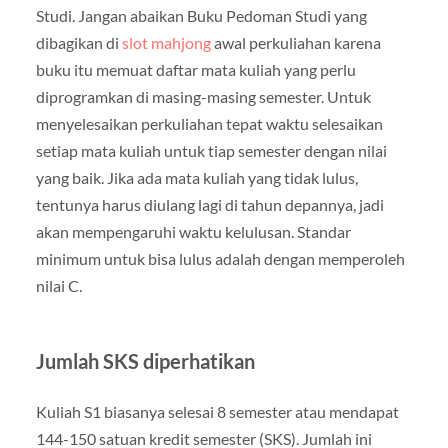
Studi. Jangan abaikan Buku Pedoman Studi yang
dibagikan di
slot mahjong
awal perkuliahan karena
buku itu memuat daftar mata kuliah yang perlu
diprogramkan di masing-masing semester. Untuk
menyelesaikan perkuliahan tepat waktu selesaikan
setiap mata kuliah untuk tiap semester dengan nilai
yang baik. Jika ada mata kuliah yang tidak lulus,
tentunya harus diulang lagi di tahun depannya, jadi
akan mempengaruhi waktu kelulusan. Standar
minimum untuk bisa lulus adalah dengan memperoleh
nilai C.
Jumlah SKS diperhatikan
Kuliah S1 biasanya selesai 8 semester atau mendapat
144-150 satuan kredit semester (SKS). Jumlah ini