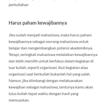
perkuliahan
Harus paham kewajibannya
Jika sudah menjadi mahasiswa, maka harus paham
kewajibannya sebagai seorang mahasiswa untuk
belajar dan mengembangkan potensi akademiknya.
Tetapi, seringkali mahasiswa melalaikan kewajibannya
dan lebih memilih untuk berfokus dalam kegiatan di
luar kuliah, seperti organisasi. Ikut kegiatan atau
organisasi saat berkuliah bukanlah hal yang salah.
Namun, jika diimbangi dengan melaksanakan
kewajiban sebagai mahasiswa, tentunya kamu akan
lulus kuliah tepat waktu dengan hasil yang
memuaskan.