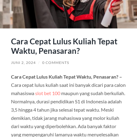
Cara Cepat Lulus Kuliah Tepat
Waktu, Penasaran?
JUNI 2, 2024
/
0 COMMENTS
Cara Cepat Lulus Kuliah Tepat Waktu, Penasaran? –
Cara cepat lulus kuliah saat ini banyak dicari para calon
mahasiswa
slot bet 100
maupun yang sudah berkuliah.
Normalnya, durasi pendidikan S1 di Indonesia adalah
3,5 hingga 4 tahun jika selesai tepat waktu. Meski
demikian, tidak jarang mahasiswa yang molor kuliah
dari waktu yang diperbolehkan. Ada banyak faktor
yang mempengaruhi lamanya waktu menyelesaikan