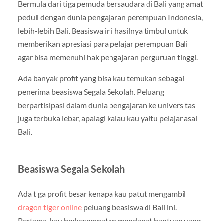
Bermula dari tiga pemuda bersaudara di Bali yang amat
peduli dengan dunia pengajaran perempuan Indonesia,
lebih-lebih Bali. Beasiswa ini hasilnya timbul untuk
memberikan apresiasi para pelajar perempuan Bali
agar bisa memenuhi hak pengajaran perguruan tinggi.
Ada banyak profit yang bisa kau temukan sebagai
penerima beasiswa Segala Sekolah. Peluang
berpartisipasi dalam dunia pengajaran ke universitas
juga terbuka lebar, apalagi kalau kau yaitu pelajar asal
Bali.
Beasiswa Segala Sekolah
Ada tiga profit besar kenapa kau patut mengambil
dragon tiger online
peluang beasiswa di Bali ini.
Pertama, kau berkesempatan mendapat bantuan uang