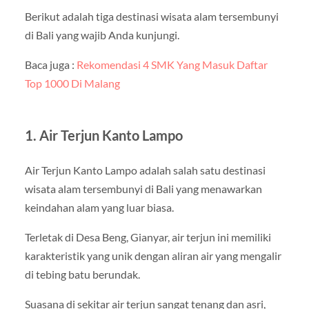
Berikut adalah tiga destinasi wisata alam tersembunyi
di Bali yang wajib Anda kunjungi.
Baca juga :
Rekomendasi 4 SMK Yang Masuk Daftar
Top 1000 Di Malang
1. Air Terjun Kanto Lampo
Air Terjun Kanto Lampo adalah salah satu destinasi
wisata alam tersembunyi di Bali yang menawarkan
keindahan alam yang luar biasa.
Terletak di Desa Beng, Gianyar, air terjun ini memiliki
karakteristik yang unik dengan aliran air yang mengalir
di tebing batu berundak.
Suasana di sekitar air terjun sangat tenang dan asri,